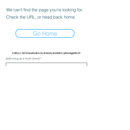
We can’t find the page you’re looking for.
Check the URL, or head back home.
Go Home
Iratkozz fel hírlevelünkre és értesülj elsőként újdonságainkról!
Add meg az e-mail címed
Feliratkozás
Kapcsolat
ÁSZF
Adatvédelmi nyilatkozat
Klinika szabályzat