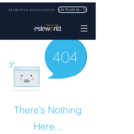
DÍJMENTES KONZULTÁCIÓ
+36 70 432 3632
There’s Nothing
Here...