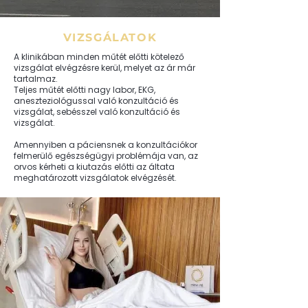
VIZSGÁLATOK
A klinikában minden műtét előtti kötelező
vizsgálat elvégzésre kerül, melyet az ár már
tartalmaz.
Teljes műtét előtti nagy labor, EKG,
aneszteziológussal való konzultáció és
vizsgálat, sebésszel való konzultáció és
vizsgálat.
Amennyiben a páciensnek a konzultációkor
felmerülő egészségügyi problémája van, az
orvos kérheti a kiutazás előtti az áltata
meghatározott vizsgálatok elvégzését.