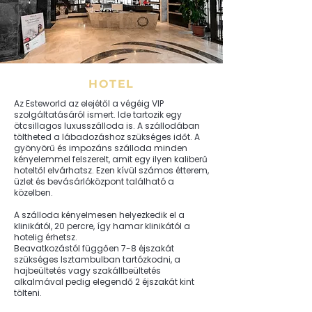
HOTEL
Az Esteworld az elejétől a végéig VIP
szolgáltatásáról ismert. Ide tartozik egy
ötcsillagos luxusszálloda is. A szállodában
töltheted a lábadozáshoz szükséges időt. A
gyönyörű és impozáns szálloda minden
kényelemmel felszerelt, amit egy ilyen kaliberű
hoteltől elvárhatsz. Ezen kívül számos étterem,
üzlet és bevásárlóközpont található a
közelben.
A szálloda kényelmesen helyezkedik el a
klinikától, 20 percre, így hamar klinikától a
hotelig érhetsz.
Beavatkozástól függően 7-8 éjszakát
szükséges Isztambulban tartózkodni, a
hajbeültetés vagy szakállbeültetés
alkalmával pedig elegendő 2 éjszakát kint
tölteni.