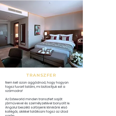
TRANSZFER
Nem kell azon aggódnod, hogy hogyan
fogsz fuvart találni, mi biztosítjuk ezt a
számodra!
Az Esteworld minden transzfert saját
járműveivel és személyzetével bonyolít le.
Angolul beszélő sofőrjeink klinikánk első
kollégái, akikkel találkozni fogsz az útad
során.