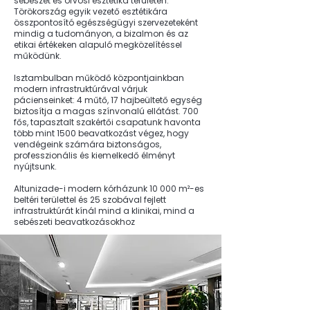
sebészet és orvosi esztétika területén.
Törökország egyik vezető esztétikára
összpontosító egészségügyi szervezeteként
mindig a tudományon, a bizalmon és az
etikai értékeken alapuló megközelítéssel
működünk.
Isztambulban működő központjainkban
modern infrastruktúrával várjuk
pácienseinket: 4 műtő, 17 hajbeültető egység
biztosítja a magas színvonalú ellátást. 700
fős, tapasztalt szakértői csapatunk havonta
több mint 1500 beavatkozást végez, hogy
vendégeink számára biztonságos,
professzionális és kiemelkedő élményt
nyújtsunk.
Altunizade-i modern kórházunk 10 000 m²-es
beltéri területtel és 25 szobával fejlett
infrastruktúrát kínál mind a klinikai, mind a
sebészeti beavatkozásokhoz