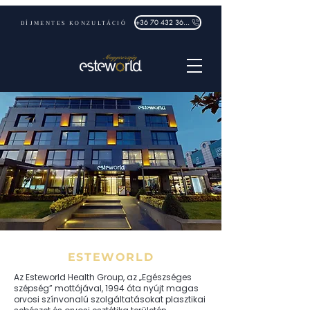
DÍJMENTES KONZULTÁCIÓ
+36 70 432 3632
ESTEWORLD
Az Esteworld Health Group, az „Egészséges
szépség” mottójával, 1994 óta nyújt magas
orvosi színvonalú szolgáltatásokat plasztikai