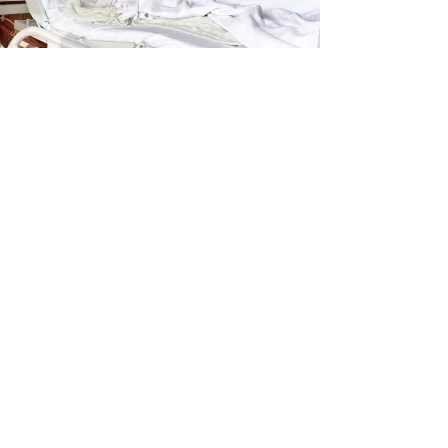
MAGYAR TOLMÁCS
Állandó magyar nyelvű tolmács áll
rendelkezésedre a klinikán, így a nyelvi
akadályoktól nem kell tartanod. A klinika által
adott műtét előtti szerződést pedig angol
és/vagy magyar nyelven is biztosítják a
számodra.
A tolmács jelen van a vizsgálatokon,
konzultáción, kontrollokon, a gyógyszerek
átbeszélésénél is.