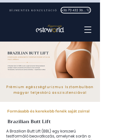
DÍJMENTES KONZULTÁCIÓ
+36 70 432 3632
Prémium egészségturizmus Isztambulban
magyar teljeskörű asszisztenciával
Formásabb és kerekebb fenék saját zsírral
Brazilian Butt Lift
A Brazilian Butt Lift (BBL) egy korszerű
testformáló beavatkozás, amelynek során a