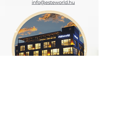
info@esteworld.hu
Hogyan zajlik a folyamat?
📞Lépj kapcsolatba velünk!
Informatív tájékoztatást adunk az eljárásról.
👌🏼Kérd az ingyenes konzultációt
Átbeszéljük céljaidat és ellenőrizzük
egészségügyi háttered, hogy eldöntsük,
megfelelő-e számodra a beavatkozás.