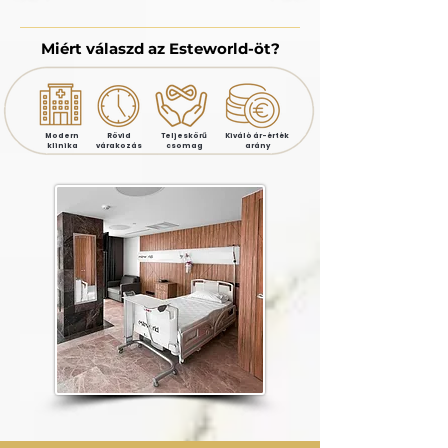
Miért válaszd az Esteworld-öt?
Modern
Rövid
Teljeskörű
Kiváló ár-érték
klinika
várakozás
csomag
arány