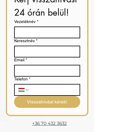
24 órán belül!
Vezetéknév
*
Keresztnév
*
Email
*
Telefon
*
Visszahívást kérek!
+36 70 432 3632