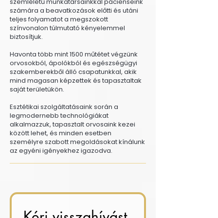
szemléletű munkatársainkkal pácienseink
számára a beavatkozások előtti és utáni
teljes folyamatot a megszokott
színvonalon túlmutató kényelemmel
biztosítjuk.
Havonta több mint 1500 műtétet végzünk
orvosokból, ápolókból és egészségügyi
szakemberekből álló csapatunkkal, akik
mind magasan képzettek és tapasztaltak
saját területükön.
Esztétikai szolgáltatásaink során a
legmodernebb technológiákat
alkalmazzuk, tapasztalt orvosaink kezei
között lehet, és minden esetben
személyre szabott megoldásokat kínálunk
az egyéni igényekhez igazodva.
Kérj visszahívást 