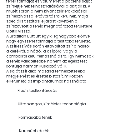
fenék formáját és volumenét a páciens saját
zsírsejtjeinek felhasználásával alakítják ki. A
műtét során a nem kívánt zsírlerakódások
zsírleszívással eltávolításra kerülnek, majd
speciális tisztítási eljárást követően a
zsírszövetet a fenék meghatározott területeire
ültetik vissza.
A Brazilian Butt Lift egyik legnagyobb előnye,
hogy egyszerre formálja a test több területét.
A zsírleszívás során eltávolított zsír a hasról,
a derékról, a hátról, a csípőről vagy a
combokról kerül felhasználásra, így nemcsak
a fenék válik teltebbé, hanem az egész test
kontúrja harmonikusabbá válik.
A saját zsír alkalmazása természetesebb
megjelenést és érzetet biztosít, miközben
elkerülhető az implantátumok használata.
Precíz testkontúrozás
Ultrahangos, kíméletes technológia
Formásabb fenék
Karcsúbb derék