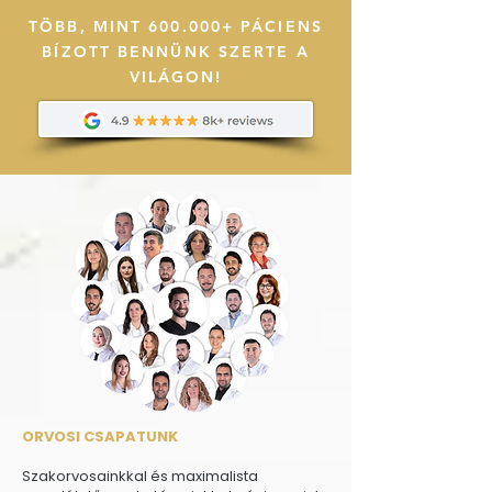
TÖBB, MINT 600.000+ PÁCIENS
BÍZOTT BENNÜNK SZERTE A
VILÁGON!
ORVOSI CSAPATUNK
Szakorvosainkkal és maximalista