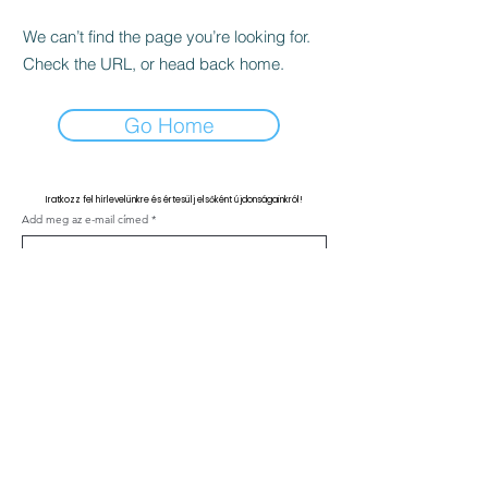
We can’t find the page you’re looking for.
Check the URL, or head back home.
Go Home
Iratkozz fel hírlevelünkre és értesülj elsőként újdonságainkról!
Add meg az e-mail címed
Feliratkozás
Kapcsolat
ÁSZF
Adatvédelmi nyilatkozat
Klinika szabályzat