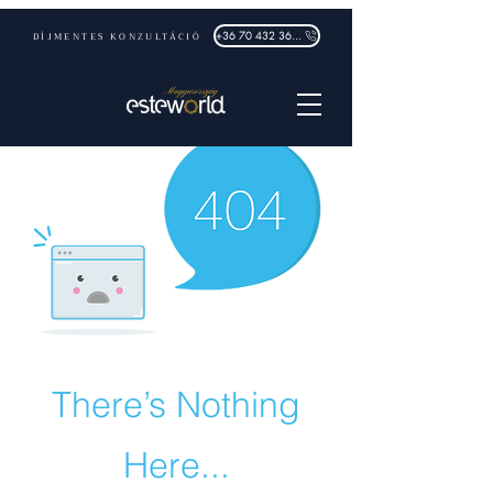
DÍJMENTES KONZULTÁCIÓ
+36 70 432 3632
There’s Nothing
Here...