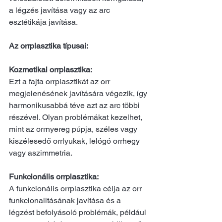
a légzés javítása vagy az arc 
esztétikája javítása.
Az orrplasztika típusai:
Kozmetikai orrplasztika: 
Ezt a fajta orrplasztikát az orr 
megjelenésének javítására végezik, így 
harmonikusabbá téve azt az arc többi 
részével. Olyan problémákat kezelhet, 
mint az orrnyereg púpja, széles vagy 
kiszélesedő orrlyukak, lelógó orrhegy 
vagy aszimmetria.
Funkcionális orrplasztika: 
A funkcionális orrplasztika célja az orr 
funkcionalitásának javítása és a 
légzést befolyásoló problémák, például 