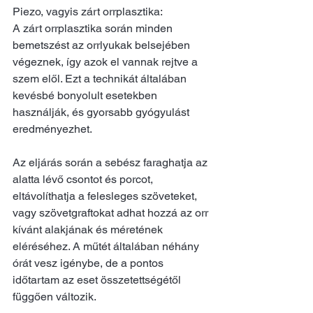
Piezo, vagyis zárt orrplasztika: 
A zárt orrplasztika során minden 
bemetszést az orrlyukak belsejében 
végeznek, így azok el vannak rejtve a 
szem elől. Ezt a technikát általában 
kevésbé bonyolult esetekben 
használják, és gyorsabb gyógyulást 
eredményezhet.
Az eljárás során a sebész faraghatja az 
alatta lévő csontot és porcot, 
eltávolíthatja a felesleges szöveteket, 
vagy szövetgraftokat adhat hozzá az orr 
kívánt alakjának és méretének 
eléréséhez. A műtét általában néhány 
órát vesz igénybe, de a pontos 
időtartam az eset összetettségétől 
függően változik.