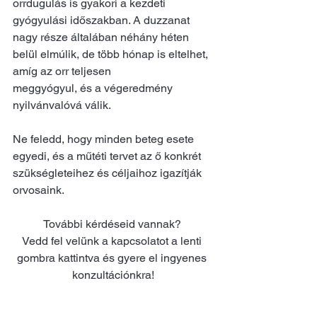
orrdugulás is gyakori a kezdeti 
gyógyulási időszakban. A duzzanat 
nagy része általában néhány héten 
belül elmúlik, de több hónap is eltelhet, 
amíg az orr teljesen
meggyógyul, és a végeredmény 
nyilvánvalóvá válik.
Ne feledd, hogy minden beteg esete 
egyedi, és a műtéti tervet az ő konkrét 
szükségleteihez és céljaihoz igazítják 
orvosaink.
További kérdéseid vannak? 
Vedd fel velünk a kapcsolatot a lenti 
gombra kattintva és gyere el ingyenes 
konzultációnkra!
KATTINTS IDE