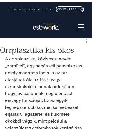
DÍJMENTES KONZULTÁCIÓ
+36 70 432 3632
Orrplasztika kis okos
Az orrplasztika, közismert nevén 
„orrműtét”, egy sebészeti beavatkozás, 
amely magában foglalja az orr 
alakjának átalakítását vagy 
rekonstrukcióját annak érdekében, 
hogy javítsa annak megjelenését 
és/vagy funkcióját. Ez az egyik 
legnépszerűbb kozmetikai sebészeti
eljárás világszerte, és különféle 
okokból végzik, mint például a 
veleszületett deformitások korrigálása, 