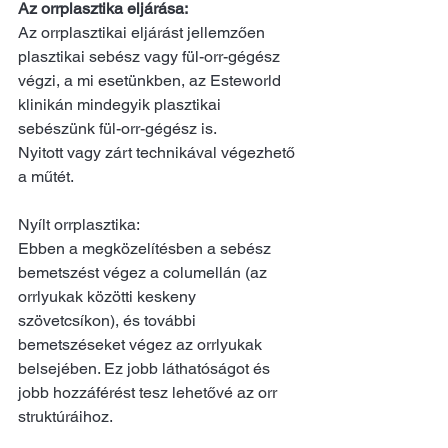
Az orrplasztika eljárása:
Az orrplasztikai eljárást jellemzően 
plasztikai sebész vagy fül-orr-gégész 
végzi, a mi esetünkben, az Esteworld 
klinikán mindegyik plasztikai 
sebészünk fül-orr-gégész is.
Nyitott vagy zárt technikával végezhető 
a műtét.
Nyílt orrplasztika: 
Ebben a megközelítésben a sebész 
bemetszést végez a columellán (az 
orrlyukak közötti keskeny 
szövetcsíkon), és további 
bemetszéseket végez az orrlyukak 
belsejében. Ez jobb láthatóságot és 
jobb hozzáférést tesz lehetővé az orr 
struktúráihoz.