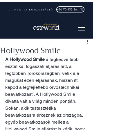
DÍJMENTES KONZULTÁCIÓ
+36 70 432 3632
Hollywood Smile
A Hollywood Smile
 a legkedveltebb 
esztétikai fogászati eljárás lett, a 
legtöbben Törökországban  vetik alá 
magukat ezen eljárásnak, hiszen itt 
kapod a legfejlettebb orvostechnikai 
beavatkozást . A Hollywood Smile 
divattá vált a világ minden pontján. 
Sokan, akik testesztétika 
beavatkozásra érkeznek az országba, 
egyéb beavatkozások mellett a 
Hollywood Smile eljárást is kérik, hogy 