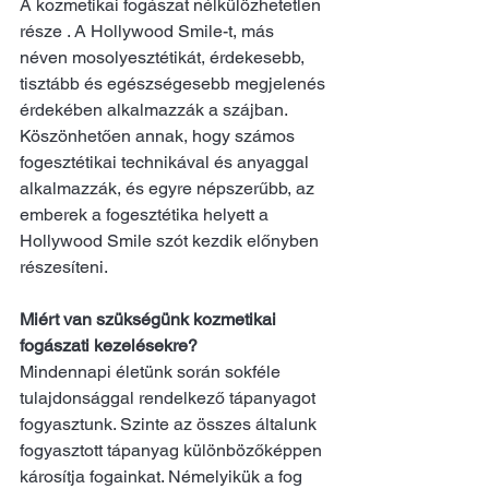
A kozmetikai fogászat
nélkülözhetetlen 
része . A Hollywood Smile-t, más 
néven mosolyesztétikát, érdekesebb, 
tisztább és egészségesebb megjelenés 
érdekében alkalmazzák a szájban. 
Köszönhetően annak, hogy számos 
fogesztétikai technikával és anyaggal 
alkalmazzák, és egyre népszerűbb, az 
emberek a fogesztétika helyett a 
Hollywood Smile szót kezdik előnyben 
részesíteni.
Miért van szükségünk kozmetikai 
fogászati ​​kezelésekre?
Mindennapi életünk során sokféle 
tulajdonsággal rendelkező tápanyagot 
fogyasztunk. Szinte az összes általunk 
fogyasztott tápanyag különbözőképpen 
károsítja fogainkat. Némelyikük a fog 