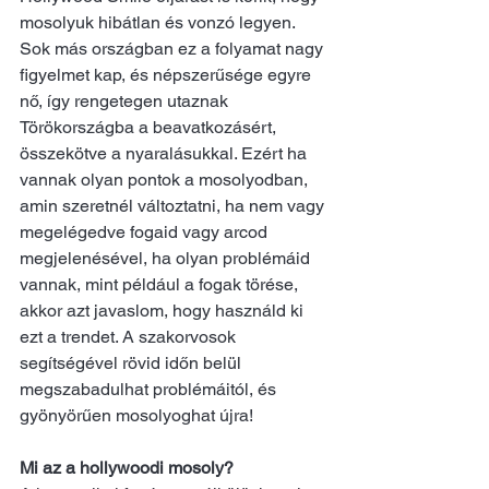
mosolyuk hibátlan és vonzó legyen.
Sok más országban ez a folyamat nagy 
figyelmet kap, és népszerűsége egyre 
nő, így rengetegen utaznak 
Törökországba a beavatkozásért, 
összekötve a nyaralásukkal. Ezért ha 
vannak olyan pontok a mosolyodban, 
amin szeretnél változtatni, ha nem vagy 
megelégedve fogaid vagy arcod 
megjelenésével, ha olyan problémáid 
vannak, mint például a fogak törése, 
akkor azt javaslom, hogy használd ki 
ezt a trendet. A szakorvosok 
segítségével rövid időn belül 
megszabadulhat problémáitól, és 
gyönyörűen mosolyoghat újra!
Mi az a hollywoodi mosoly?