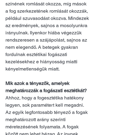
színének romlását okozza, míg mások 
a fog szerkezetének romlását okozzák, 
például szuvasodást okozva. Mindezek 
az eredmények, sajnos a mosolyunkra 
irányulnak. Ilyenkor hiába végezzük 
rendszeresen a szájápolást, sajnos az 
nem elegendő. A betegek gyakran 
fordulnak esztétikai fogászati ​​
kezelésekhez e hiányosság miatti 
kényelmetlenségük miatt.
Mik azok a tényezők, amelyek 
meghatározzák a fogászati ​​esztétikát?
Ahhoz, hogy a fogesztétika hatékony 
legyen, sok paramétert kell megadni. 
Az egyik legfontosabb tényező a fogak 
meghatározott arány szerinti 
méretezésének folyamata. A fogak 
között nem lehet hézag. Az ínynek 