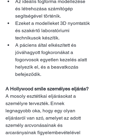
Az ideális fogforma modellezése 
és létrehozása számítógép 
segítségével történik.
Ezeket a modelleket 3D nyomtatók 
és szakértő laboratóriumi 
technikusok készítik.
A páciens által elkészített és 
jóváhagyott fogkoronákat a 
fogorvosok egyetlen kezelés alatt 
helyezik el, és a beavatkozás 
befejeződik.
A Hollywood smile személyes eljárás?
A mosoly esztétikai eljárásokat a 
személyre tervezték. Ennek 
legnagyobb oka, hogy egy olyan 
eljárásról van szó, amelyet az adott 
személy arcvonásainak és 
arcarányainak figyelembevételével 