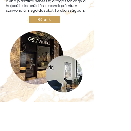
akik a plasztikai sebészet, a fogászat vagy a
hajbeültetés területén keresnek prémium
színvonalú megoldásokat Törökországban.
Rólunk