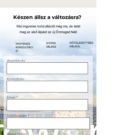
Készen állsz a változásra?
Kérj ingyenes konzultációt még ma, és tedd
meg az első lépést az új Önmagad felé!
KÖTELEZETTSÉG
GYORS
INGYENES
NÉLKÜL
VÁLASZ
KONZULTÁCI
Ó
Vezetéknév
Keresztnév
Email
Telefonszám
Megjegyzés