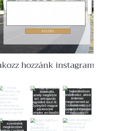
KÜLDÉS
akozz hozzánk instagramon is!
@esteworldmagyarorszag