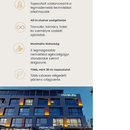
Tapasztalt szakorvosaink a
legmodernebb technikákat
alkalmazzák.
All-in-clusive szolgáltatás
Transzfer, tolmács, hotel
és személyre szabott
ajánlatok.
Maximális biztonság
A legmagasabb
nemzetközi egészségügyi
standardok szerint
dolgozunk.
Több, mint 30 év tapasztalat
Több százezer elégedett
páciens cilágszerte.