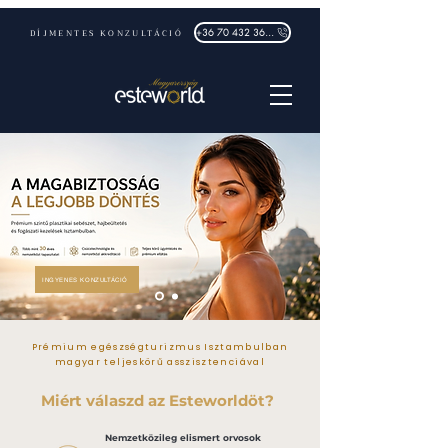
DÍJMENTES KONZULTÁCIÓ
+36 70 432 3632
INGYENES KONZULTÁCIÓ
Prémium egészségturizmus Isztambulban
magyar teljeskörű asszisztenciával
Miért válaszd az Esteworldöt?
Nemzetközileg elismert orvosok