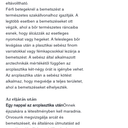
eltávolítható.
Férfi betegeknél a bemetszést a 
természetes szakállvonalhoz igazítják. A 
legtöbb esetben a bemetszéseket ott 
végzik, ahol a bőr természetes ráncaiba 
esnek, hogy álcázzák az esetleges 
nyomokat vagy hegeket. A felesleges bőr 
levágása után a plasztikai sebész finom 
varratokkal vagy fémkapcsokkal lezárja a 
bemetszést. A sebész által alkalmazott 
arctechnikák mértékétől függően az 
arcplasztika két-négy órát is igénybe vehet.
Az arcplasztika után a sebész kötést 
alkalmaz, hogy megvédje a teljes területet, 
ahol a bemetszéseket elhelyezték.
Az eljárás után
Egy nappal az arcplasztika után
Önnek 
éjszakára a létesítményben kell maradnia. 
Orvosunk megvizsgálja arcát és 
bemetszéseit, és általános útmutatást ad 