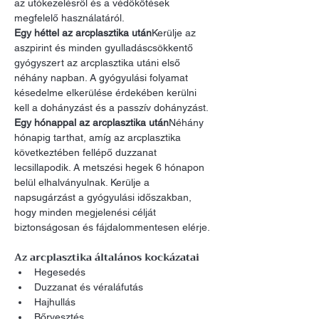
az utókezelésről és a védőkötések 
megfelelő használatáról.
Egy héttel az arcplasztika után
Kerülje az 
aszpirint és minden gyulladáscsökkentő 
gyógyszert az arcplasztika utáni első 
néhány napban. A gyógyulási folyamat 
késedelme elkerülése érdekében kerülni 
kell a dohányzást és a passzív dohányzást.
Egy hónappal az arcplasztika után
Néhány 
hónapig tarthat, amíg az arcplasztika 
következtében fellépő duzzanat 
lecsillapodik. A metszési hegek 6 hónapon 
belül elhalványulnak. Kerülje a 
napsugárzást a gyógyulási időszakban, 
hogy minden megjelenési célját 
biztonságosan és fájdalommentesen elérje.
Az arcplasztika általános kockázatai
Hegesedés
Duzzanat és véraláfutás
Hajhullás
Bőrvesztés