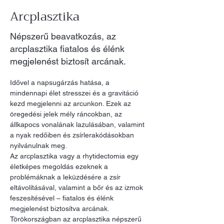
Arcplasztika
Népszerű beavatkozás, az
arcplasztika fiatalos és élénk
megjelenést biztosít arcának.
Idővel a napsugárzás hatása, a 
mindennapi élet stresszei és a gravitáció 
kezd megjelenni az arcunkon. Ezek az 
öregedési jelek mély ráncokban, az 
állkapocs vonalának lazulásában, valamint 
a nyak redőiben és zsírlerakódásokban 
nyilvánulnak meg.
Az arcplasztika vagy a rhytidectomia egy 
életképes megoldás ezeknek a 
problémáknak a leküzdésére a zsír 
eltávolításával, valamint a bőr és az izmok 
feszesítésével – fiatalos és élénk 
megjelenést biztosítva arcának.
Törökországban az arcplasztika népszerű 