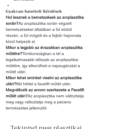
Gyakran Ismételt Kérdések
Hol lesznek a bemetszések az arcplasztika 
során?
Az arcplasztika során végzett 
bemetszéseket általában a fül elülső 
részén, a fül mögött és a fejbőr hajvonala 
körül helyezik el.
Mikor a legjobb az évszakban arcplasztika 
műtétre?
Törökországban a tél a 
legalkalmasabb időszak az arcplasztikai 
műtétre, így elkerülheti a napsugárzást a 
műtét után.
Mikor lehet sminket viselni az arcplasztika 
után?
Két héttel a facelift műtét után.
Megváltozik az arcom szerkezete a Facelift 
műtét után?
Az arcplasztika nem változtatja 
meg vagy változtatja meg a páciens 
természetes jellemzőit.
Tekintsd meg plasztikai