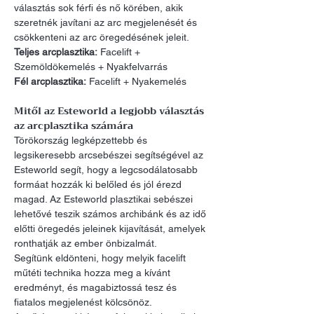
választás sok férfi és nő körében, akik 
szeretnék javítani az arc megjelenését és 
csökkenteni az arc öregedésének jeleit.
Teljes arcplasztika:
 Facelift + 
Szemöldökemelés + Nyakfelvarrás
Fél arcplasztika:
 Facelift + Nyakemelés
Mitől az Esteworld a legjobb választás 
az arcplasztika számára
Törökország legképzettebb és 
legsikeresebb arcsebészei segítségével az 
Esteworld segít, hogy a legcsodálatosabb 
formáat hozzák ki belőled és jól érezd 
magad. Az Esteworld plasztikai sebészei 
lehetővé teszik számos archibánk és az idő 
előtti öregedés jeleinek kijavítását, amelyek 
ronthatják az ember önbizalmát.
Segítünk eldönteni, hogy melyik facelift 
műtéti technika hozza meg a kívánt 
eredményt, és magabiztossá tesz és 
fiatalos megjelenést kölcsönöz.