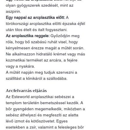
olyan gyógyszerek szedését, mint az 
aszpirin.
Egy nappal az arcplasztika előtt: 
A 
törökországi arcplasztika előtti éjszaka éjfél 
után tilos ételt és italt fogyasztani.
Az arcplasztika reggele: 
Győződjön meg 
róla, hogy bő szabású ruhát visel, hogy 
kényelmesen érezze magát a műtét során. 
Ne alkalmazzon hidratáló krémet vagy más 
kozmetikai terméket az arcára, a fejére 
vagy a nyakára.
A műtét napján meg tudjuk szervezni a 
szállítást a klinikáról a szállodába.
Arcfelvarrás eljárás
Az Esteworld arcplasztikai sebészei a 
templom területén bemetszéssel kezdik. A 
bőr gyengéden megemelkedik, miközben a 
sebész áthelyezi és megfeszíti az alatta 
lévő izmot és kötőszövetet. Egyes 
esetekben a zsír, valamint a felesleges bőr 