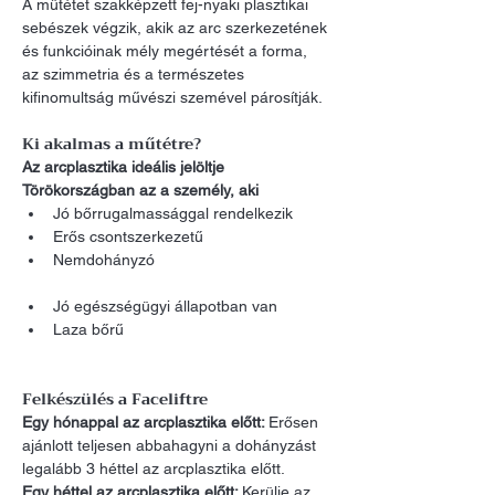
A műtétet szakképzett fej-nyaki plasztikai 
sebészek végzik, akik az arc szerkezetének 
és funkcióinak mély megértését a forma, 
az szimmetria és a természetes 
kifinomultság művészi szemével párosítják.
Ki akalmas a műtétre?
Az arcplasztika ideális jelöltje 
Törökországban az a személy, aki
Jó bőrrugalmassággal rendelkezik
Erős csontszerkezetű
Nemdohányzó
Jó egészségügyi állapotban van
Laza bőrű
Felkészülés a Faceliftre
Egy hónappal az arcplasztika előtt: 
Erősen 
ajánlott teljesen abbahagyni a dohányzást 
legalább 3 héttel az arcplasztika előtt.
Egy héttel az arcplasztika előtt: 
Kerülje az 