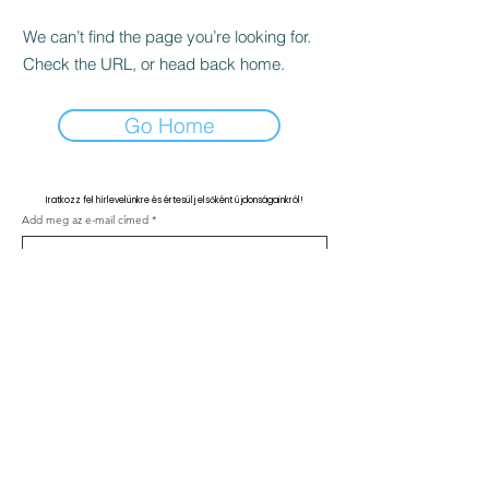
We can’t find the page you’re looking for.
Check the URL, or head back home.
Go Home
Iratkozz fel hírlevelünkre és értesülj elsőként újdonságainkról!
Add meg az e-mail címed
Feliratkozás
Kapcsolat
ÁSZF
Adatvédelmi nyilatkozat
Klinika szabályzat