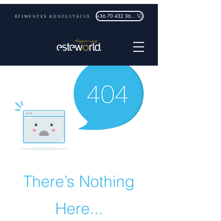
DÍJMENTES KONZULTÁCIÓ
+36 70 432 3632
There’s Nothing
Here...