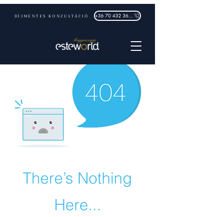
DÍJMENTES KONZULTÁCIÓ
+36 70 432 3632
There’s Nothing
Here...