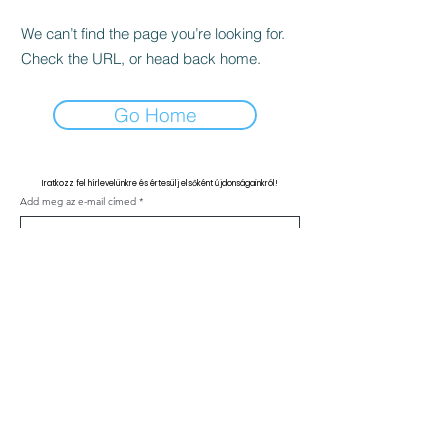
We can’t find the page you’re looking for.
Check the URL, or head back home.
Go Home
Iratkozz fel hírlevelünkre és értesülj elsőként újdonságainkról!
Add meg az e-mail címed
Feliratkozás
Kapcsolat
ÁSZF
Adatvédelmi nyilatkozat
Klinika szabályzat