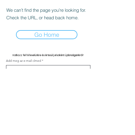
We can’t find the page you’re looking for.
Check the URL, or head back home.
Go Home
Iratkozz fel hírlevelünkre és értesülj elsőként újdonságainkról!
Add meg az e-mail címed
Feliratkozás
Kapcsolat
ÁSZF
Adatvédelmi nyilatkozat
Klinika szabályzat