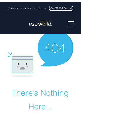
DÍJMENTES KONZULTÁCIÓ
+36 70 432 3632
There’s Nothing
Here...