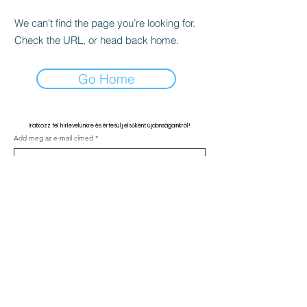
We can’t find the page you’re looking for.
Check the URL, or head back home.
Go Home
Iratkozz fel hírlevelünkre és értesülj elsőként újdonságainkról!
Add meg az e-mail címed
Feliratkozás
Kapcsolat
ÁSZF
Adatvédelmi nyilatkozat
Klinika szabályzat