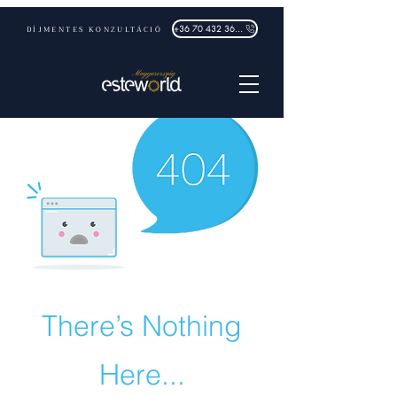
DÍJMENTES KONZULTÁCIÓ
+36 70 432 3632
There’s Nothing
Here...