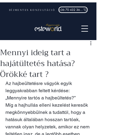
DÍJMENTES KONZULTÁCIÓ
+36 70 432 3632
Mennyi ideig tart a
hajátültetés hatása?
Örökké tart ?
Az hajbeültetésre vágyók egyik 
leggyakrabban feltett kérdése: 
„Mennyire tartós a hajbeültetés?”
Míg a hajhullás elleni kezelést keresők 
megkönnyebbülnek a tudattól, hogy a 
hatásuk általában hosszan tartóak, 
vannak olyan helyzetek, amikor ez nem 
feltétlen igaz, de a legtöbb esetben 