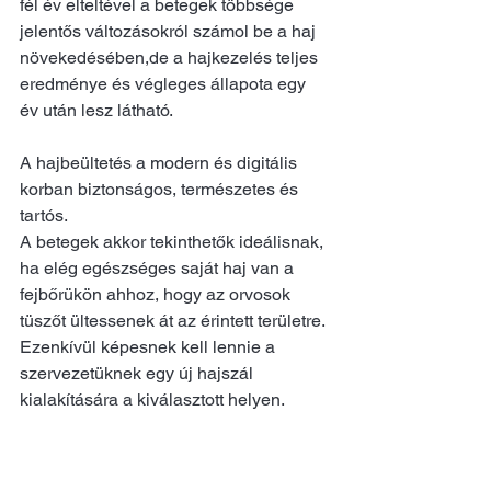
fél év elteltével a betegek többsége 
jelentős változásokról számol be a haj 
növekedésében,de a hajkezelés teljes 
eredménye és végleges állapota egy 
év után lesz látható.
A hajbeültetés a modern és digitális 
korban biztonságos, természetes és 
tartós.
A betegek akkor tekinthetők ideálisnak, 
ha elég egészséges saját haj van a 
fejbőrükön ahhoz, hogy az orvosok 
tüszőt ültessenek át az érintett területre.
Ezenkívül képesnek kell lennie a 
szervezetüknek egy új hajszál 
kialakítására a kiválasztott helyen.