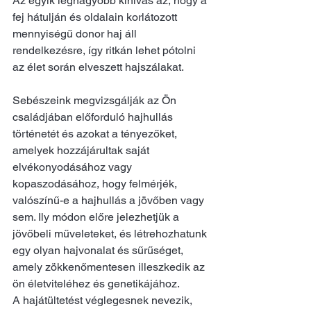
Az egyik legnagyobb kihívás az, hogy a 
fej hátulján és oldalain korlátozott 
mennyiségű donor haj áll 
rendelkezésre, így ritkán lehet pótolni 
az élet során elveszett hajszálakat.
Sebészeink megvizsgálják az Ön 
családjában előforduló hajhullás 
történetét és azokat a tényezőket, 
amelyek hozzájárultak saját 
elvékonyodásához vagy 
kopaszodásához, hogy felmérjék, 
valószínű-e a hajhullás a jövőben vagy 
sem. Ily módon előre jelezhetjük a 
jövőbeli műveleteket, és létrehozhatunk 
egy olyan hajvonalat és sűrűséget, 
amely zökkenőmentesen illeszkedik az 
ön életviteléhez és genetikájához.
A hajátültetést véglegesnek nevezik, 