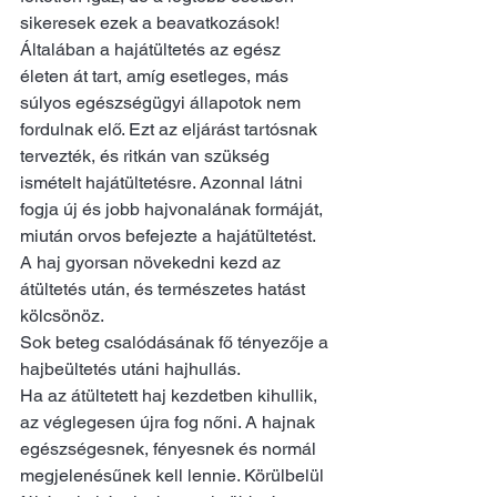
sikeresek ezek a beavatkozások!
Általában a hajátültetés az egész 
életen át tart, amíg esetleges, más 
súlyos egészségügyi állapotok nem 
fordulnak elő. Ezt az eljárást tartósnak 
tervezték, és ritkán van szükség 
ismételt hajátültetésre. Azonnal látni 
fogja új és jobb hajvonalának formáját, 
miután orvos befejezte a hajátültetést. 
A haj gyorsan növekedni kezd az 
átültetés után, és természetes hatást 
kölcsönöz.
Sok beteg csalódásának fő tényezője a 
hajbeültetés utáni hajhullás.
Ha az átültetett haj kezdetben kihullik, 
az véglegesen újra fog nőni. A hajnak 
egészségesnek, fényesnek és normál 
megjelenésűnek kell lennie. Körülbelül 