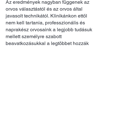
Az eredmények nagyban függenek az 
orvos választástól és az orvos által 
javasolt technikától. Klinikánkon ettől 
nem kell tartania, professzionális és 
naprakész orvosaink a legjobb tudásuk 
mellett személyre szabott 
beavatkozásukkal a legtöbbet hozzák 
ki a hajából. 
Ha továbbra is bizonytalan vagy és 
még több kérdés merült fel benned, 
gyere és látogass el irodánkba vagy 
vedd fel velünk a kapcsolatot 
elérhetőségeink egyikén! Mi minden 
kérdésedre készségesen válaszolunk 
és segítünk!