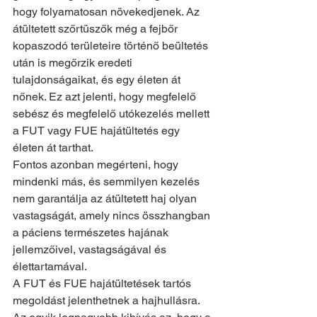
hogy folyamatosan növekedjenek. Az 
átültetett szőrtüszők még a fejbőr 
kopaszodó területeire történő beültetés 
után is megőrzik eredeti 
tulajdonságaikat, és egy életen át 
nőnek. Ez azt jelenti, hogy megfelelő 
sebész és megfelelő utókezelés mellett 
a FUT vagy FUE hajátültetés egy 
életen át tarthat.
Fontos azonban megérteni, hogy 
mindenki más, és semmilyen kezelés 
nem garantálja az átültetett haj olyan 
vastagságát, amely nincs összhangban 
a páciens természetes hajának 
jellemzőivel, vastagságával és 
élettartamával.
A FUT és FUE hajátültetések tartós 
megoldást jelenthetnek a hajhullásra. 