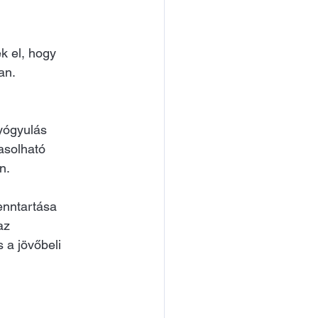
k el, hogy 
an.
yógyulás 
asolható 
n.
enntartása 
az 
 a jövőbeli 