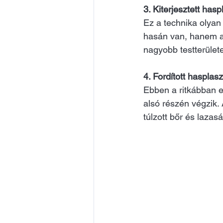
3. Kiterjesztett hasp
Ez a technika olyan
hasán van, hanem az
nagyobb testterületet
4. Fordított hasplasz
Ebben a ritkábban e
alsó részén végzik.
túlzott bőr és lazas