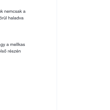
gük nemcsak a 
örül haladva 
gy a mellkas 
első részén