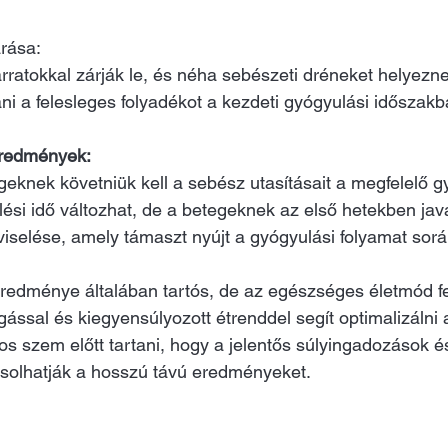
rása: 
ratokkal zárják le, és néha sebészeti dréneket helyezne
ani a felesleges folyadékot a kezdeti gyógyulási időszakb
eredmények:
geknek követniük kell a sebész utasításait a megfelelő g
lési idő változhat, de a betegeknek az első hetekben jav
iselése, amely támaszt nyújt a gyógyulási folyamat sorá
redménye általában tartós, de az egészséges életmód f
ással és kiegyensúlyozott étrenddel segít optimalizálni 
s szem előtt tartani, hogy a jelentős súlyingadozások és
solhatják a hosszú távú eredményeket.