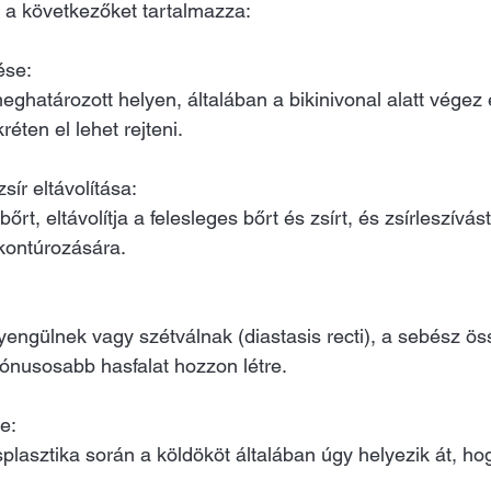
t a következőket tartalmazza:
se: 
eghatározott helyen, általában a bikinivonal alatt végez
éten el lehet rejteni.
sír eltávolítása: 
őrt, eltávolítja a felesleges bőrt és zsírt, és zsírleszívá
 kontúrozására.
engülnek vagy szétválnak (diastasis recti), a sebész öss
ónusosabb hasfalat hozzon létre.
e: 
asztika során a köldököt általában úgy helyezik át, hog