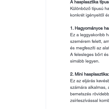
A hasplasztika típus
Különböző típusú ha
konkrét igényeitől és
1. Hagyományos has
Ez a leggyakoribb h
szemérem felett, ame
és megfeszíti az ala
A felesleges bőrt és
simább legyen.
2. Mini hasplasztika
Ez az eljárás kevés
számára alkalmas, ak
bemetszés rövidebb,
zsírleszívással kom