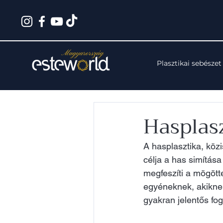
Plasztikai sebészet
Hasplasz
A hasplasztika, kö
célja a has simítása
megfeszíti a mögött
egyéneknek, akiknek 
gyakran jelentős f