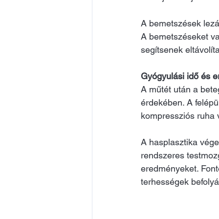
A bemetszések lezá
A bemetszéseket var
segítsenek eltávolít
Gyógyulási idő és 
A műtét után a bete
érdekében. A felépü
kompressziós ruha v
A hasplasztika vége
rendszeres testmozg
eredményeket. Fonto
terhességek befolyá