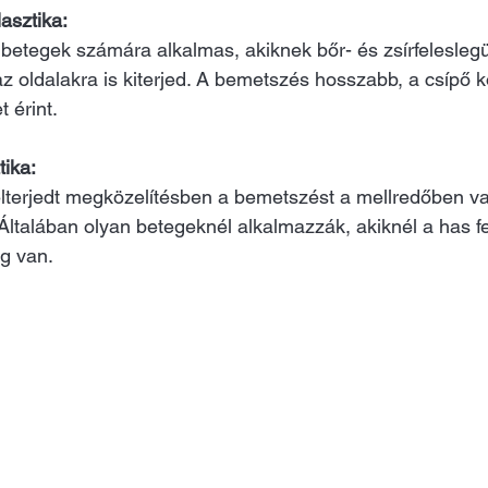
lasztika: 
 betegek számára alkalmas, akiknek bőr- és zsírfelesle
 oldalakra is kiterjed. A bemetszés hosszabb, a csípő k
 érint.
tika: 
lterjedt megközelítésben a bemetszést a mellredőben va
 Általában olyan betegeknél alkalmazzák, akiknél a has f
ág van.