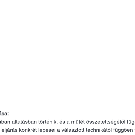
ása:
ában altatásban történik, és a műtét összetettségétől fü
 eljárás konkrét lépései a választott technikától függően 