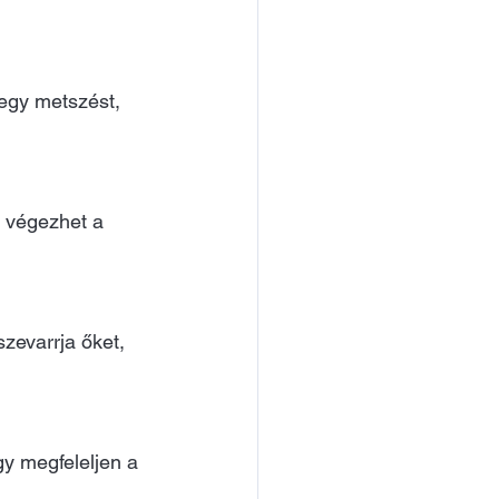
 egy metszést, 
st végezhet a
zevarrja őket, 
y megfeleljen a 