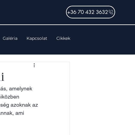
+36 70 432 3632
Galéria
Kapcsolat
Cikkek
i
zás, amelynek 
miközben 
őség azoknak az 
annak, ami 