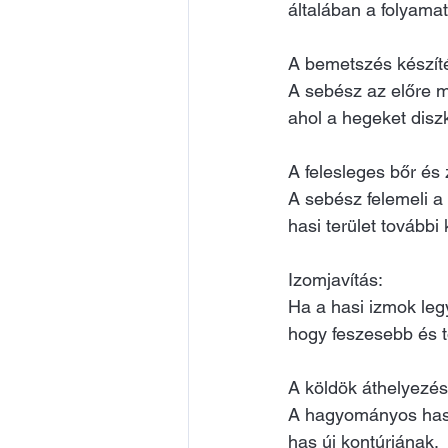
általában a folyama
A bemetszés készíté
A sebész az előre m
ahol a hegeket diszkr
A felesleges bőr és z
A sebész felemeli a b
hasi terület további
Izomjavítás: 
Ha a hasi izmok legy
hogy feszesebb és t
A köldök áthelyezés
A hagyományos haspl
has új kontúrjának.