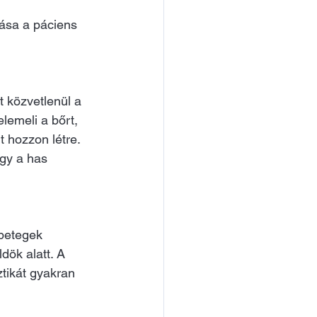
tása a páciens 
 közvetlenül a 
lemeli a bőrt,
t hozzon létre. 
ogy a has 
 betegek 
dök alatt. A
tikát gyakran 