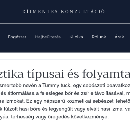
DÍJMENTES KONZULTÁCIÓ
Fogászat
Hajbeültetés
Klinika
Rólunk
Árak
tika típusai és folyamta
zismertebb nevén a Tummy tuck, egy sebészeti beavatko
 és átformálása a felesleges bőr és zsír eltávolításával, 
es izmokat. Ez egy népszerű kozmetikai sebészeti lehet
túlzott hasi bőre és legyengült vagy elvált hasi izmai v
ogyás, terhesség vagy öregedés következménye.