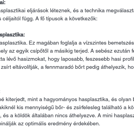
ai:
splasztikai eljárások léteznek, és a technika megválasz
 céljaitól függ. A fő típusok a következők:
plasztika: 
asplasztika. Ez magában foglalja a vízszintes bemetszést
ly az egyik csípőtől a másikig terjed. A sebész ezután fe
tta lévő hasizmokat, hogy laposabb, feszesebb hasi profil
 zsírt eltávolítják, a fennmaradó bőrt pedig áthelyezik, h
:
bé kiterjedt, mint a hagyományos hasplasztika, és olyan
iknél kis mennyiségű bőr- és zsírfelesleg található a köl
 és a köldök általában nincs áthelyezve. A mini hasplasz
binálják az optimális eredmény érdekében.