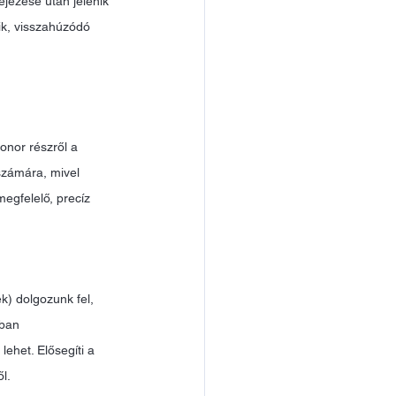
jezése után jelenik 
dik, visszahúzódó 
onor részről a 
számára, mivel 
egfelelő, precíz 
k) dolgozunk fel, 
ában 
ehet. Elősegíti a 
l. 