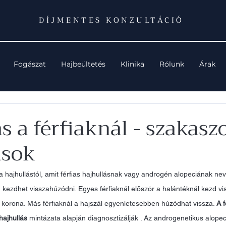
DÍJMENTES KONZULTÁCIÓ
Fogászat
Hajbeültetés
Klinika
Rólunk
Árak
s a férfiaknál - szakasz
ások
a hajhullástól, amit férfias hajhullásnak vagy androgén alopeciának ne
 kezdhet visszahúzódni. Egyes férfiaknál először a halántéknál kezd vi
a korona. Más férfiaknál a hajszál egyenletesebben húzódhat vissza. 
A f
hajhullás
 mintázata alapján diagnosztizálják . Az androgenetikus alopeci