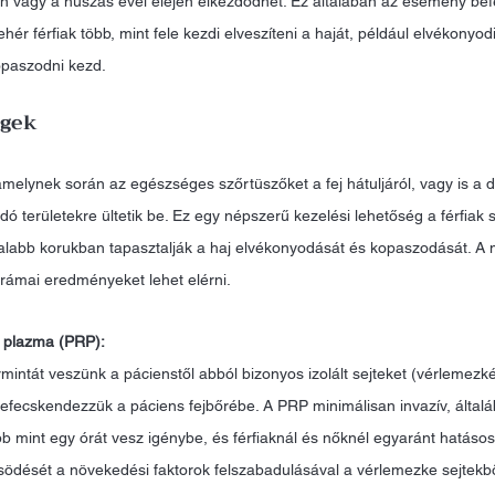
n vagy a húszas évei elején elkezdődhet. Ez általában az esemény befe
hér férfiak több, mint fele kezdi elveszíteni a haját, például elvékonyo
opaszodni kezd.
égek
melynek során az egészséges szőrtüszőket a fej hátuljáról, vagy is a d
 területekre ültetik be. Ez egy népszerű kezelési lehetőség a férfiak 
talabb korukban tapasztalják a haj elvékonyodását és kopaszodását. A m
 drámai eredményeket lehet elérni. 
 plazma (PRP):
mintát veszünk a pácienstől abból bizonyos izolált sejteket (vérlemezké
 befecskendezzük a páciens fejbőrébe. A PRP minimálisan invazív, által
mint egy órát vesz igénybe, és férfiaknál és nőknél egyaránt hatásos l
södését a növekedési faktorok felszabadulásával a vérlemezke sejtekbő