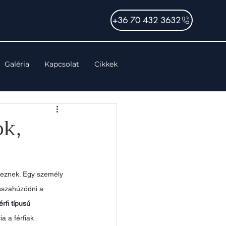
+36 70 432 3632
Galéria
Kapcsolat
Cikkek
ok,
veznek. Egy személy 
sszahúzódni a 
érfi típusú 
a a férfiak 