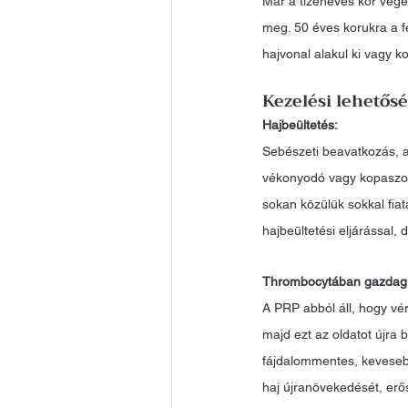
Már a tizenéves kor végé
meg. 50 éves korukra a fe
hajvonal alakul ki vagy k
Kezelési lehetős
Hajbeültetés:
Sebészeti beavatkozás, a
vékonyodó vagy kopaszodó
sokan közülük sokkal fia
hajbeültetési eljárással,
Thrombocytában gazdag
A PRP abból áll, hogy vér
majd ezt az oldatot újra
fájdalommentes, kevesebb 
haj újranövekedését, erő