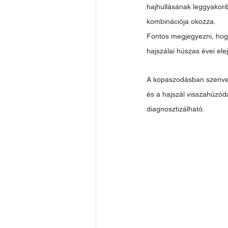
hajhullásának leggyakorib
kombinációja okozza. 
Fontos megjegyezni, hogy 
hajszálai húszas évei el
A kopaszodásban szenvedő
és a hajszál visszahúzódá
diagnosztizálható. 