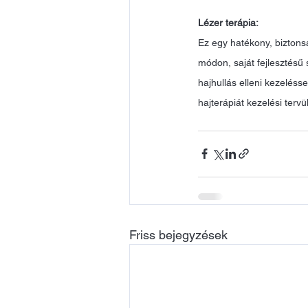
Lézer terápia:
Ez egy hatékony, biztonsá
módon, saját fejlesztésű
hajhullás elleni kezeléss
hajterápiát kezelési terv
Friss bejegyzések