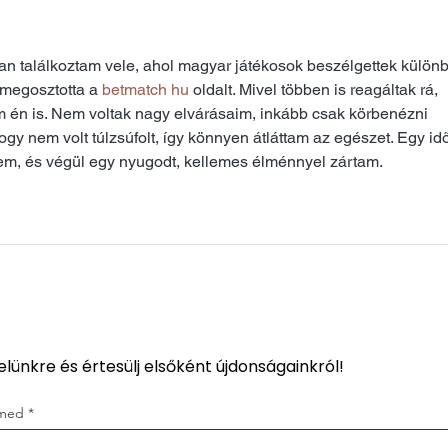
FUE hajbeültetés között?
an találkoztam vele, ahol magyar játékosok beszélgettek külön
 megosztotta a 
betmatch hu
 oldalt. Mivel többen is reagáltak rá, 
m én is. Nem voltak nagy elvárásaim, inkább csak körbenézni 
hogy nem volt túlzsúfolt, így könnyen átláttam az egészet. Egy id
m, és végül egy nyugodt, kellemes élménnyel zártam.
velünkre és értesülj elsőként újdonságainkról!
ímed