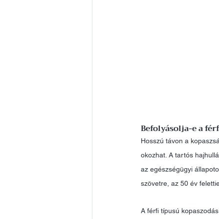
Befolyásolja-e a fér
Hosszú távon a kopaszság
okozhat. A tartós hajhul
az egészségügyi állapoto
szövetre, az 50 év feletti
A férfi típusú kopaszodá