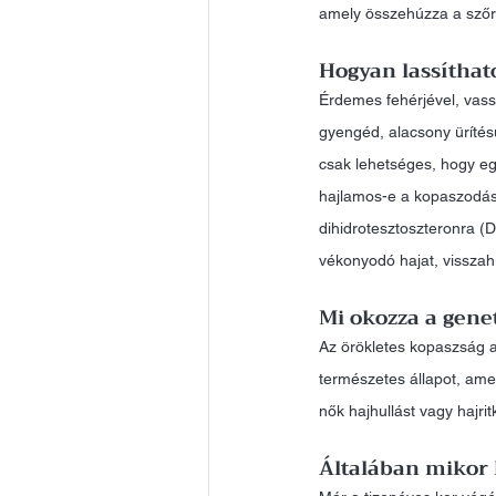
amely összehúzza a szőrt
Hogyan lassíthat
Érdemes fehérjével, vass
gyengéd, alacsony ürítésű
csak lehetséges, hogy egé
hajlamos-e a kopaszodásra
dihidrotesztoszteronra (
vékonyodó hajat, vissza
Mi okozza a gene
Az örökletes kopaszság a
természetes állapot, ame
nők hajhullást vagy hajri
Általában mikor 