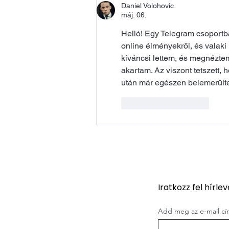
Daniel Volohovic
máj. 06.
Helló! Egy Telegram csoportb
online élményekről, és valaki
kíváncsi lettem, és megnézte
akartam. Az viszont tetszett, 
után már egészen belemerülte
Kedvelés
Válasz
Iratkozz fel hírle
Add meg az e-mail c