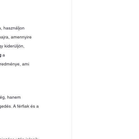
, használjon 
hajra, amennyire 
y kiderüljön, 
g
 a 
eredménye, ami 
ség, hanem 
edés. A férfiak és a 