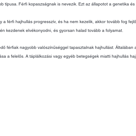
b típusa. Férfi kopaszságnak is nevezik. Ezt az állapotot a genetika é
a férfi hajhullás progresszív, és ha nem kezelik, akkor tovább fog fejlőd
ején kezdenek elvékonyodni, és gyorsan halad tovább a folyamat. 
 férfiak nagyobb valószínűséggel tapasztalnak hajhullást. Általában a
sa a felelős. A táplálkozási vagy egyéb betegségek miatti hajhullás haj