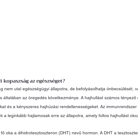
fi kopaszság az egészséget?
 nem utal egészségügyi állapotra, de befolyásolhatja önbecsülését, v
lás általában az öregedés következménye. A hajhullást számos tényező 
kat és a kényszeres hajhúzási rendellenességeket. Az immunrendszer r
ek a leginkább hajlamosak erre az állapotra, amely foltos hajhullást okoz
s fő oka a dihidrotesztoszteron (DHT) nevű hormon. A DHT a tesztoszte