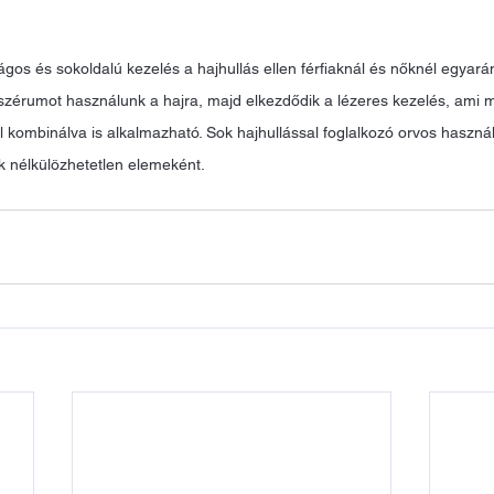
gos és sokoldalú kezelés a hajhullás ellen férfiaknál és nőknél egyarán
 szérumot használunk a hajra, majd elkezdődik a lézeres kezelés, ami
el kombinálva is alkalmazható. Sok hajhullással foglalkozó orvos használ
ük nélkülözhetetlen elemeként.