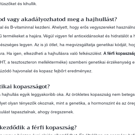
üszőket és kihullik.
od vagy akadályozhatod meg a hajhullást?
al és B-vitaminnal kezdeni. Ahelyett, hogy erős vegyszereket használna
 termékeket a hajára. Végül vigyen fel antioxidánsokat és hidratálót a 
szséges legyen. Az is jó ötlet, ha megvizsgáltatja genetikai kódját, hog
. Ha igen, elkezdheti a hajhullásra való felkészülést. 
A férfi kopaszsá
DHT, a tesztoszteron mellékterméke) szembeni genetikai érzékenység 
húzódó hajvonalat és kopasz fejbőrt eredményez.
tikai kopaszságot?
 hajhullás egyik leggyakoribb oka. Az örökletes kopaszság nem beteg
lyet olyan tényezők okoznak, mint a genetika, a hormonszint és az öreg
tkulást tapasztalnak, ahogy öregszenek.
kezdődik a férfi kopaszság?