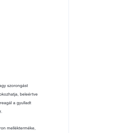
agy szorongást 
okozhatja, beleértve 
eagál a gyulladt 
. 
ron mellékterméke, 