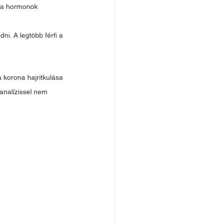
s a hormonok 
ni. A legtöbb férfi a 
 korona hajritkulása 
analízissel nem 