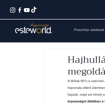
Plasztikai sebészet
Hajhullá
megold
A férfiak 80%-a szenved 
hajvonala eltérő ütemben
hajszál, majd ezt követi 
kopaszságot általában a 