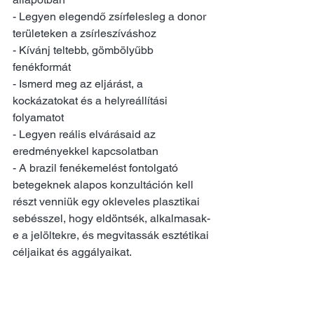
- Legyen elegendő zsírfelesleg a donor 
területeken a zsírleszíváshoz
- Kívánj teltebb, gömbölyűbb 
fenékformát
- Ismerd meg az eljárást, a 
kockázatokat és a helyreállítási 
folyamatot
- Legyen reális elvárásaid az 
eredményekkel kapcsolatban
- A brazil fenékemelést fontolgató 
betegeknek alapos konzultáción kell 
részt venniük egy okleveles plasztikai 
sebésszel, hogy eldöntsék, alkalmasak-
e a jelöltekre, és megvitassák esztétikai 
céljaikat és aggályaikat.