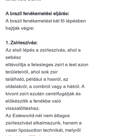
A brazil fenékemelési eljárás:
A brazil fenékemelést két fő lépésben 
hajtják végre:
1. Zsírleszívás: 
Az első lépés a zsírleszívás, ahol a 
sebész
eltávolítja a felesleges zsírt a test azon 
területeiről, ahol sok zsír
található, például a hasról, az 
oldalakról, a combról vagy a hátról. A 
kivont zsírt ezután centrifugálják és 
előkészítik a fenékbe való 
visszatöltéshez. 
Az Esteworld-nél nem átlagos 
zsírleszívást alkalmazunk, hanem a 
vaser liposuction technikát, melyről 