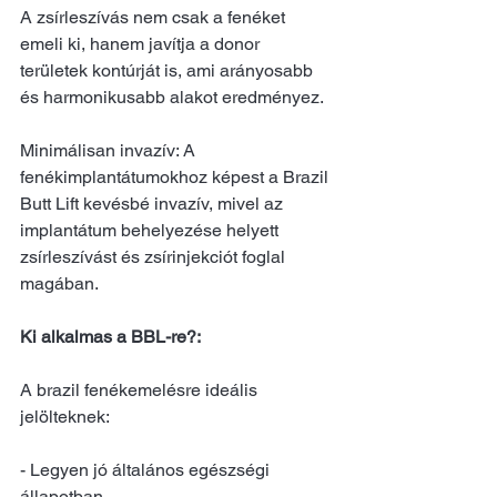
A zsírleszívás nem csak a fenéket 
emeli ki, hanem javítja a donor 
területek kontúrját is, ami arányosabb 
és harmonikusabb alakot eredményez.
Minimálisan invazív: A 
fenékimplantátumokhoz képest a Brazil 
Butt Lift kevésbé invazív, mivel az 
implantátum behelyezése helyett 
zsírleszívást és zsírinjekciót foglal 
magában.
Ki alkalmas a BBL-re?:
A brazil fenékemelésre ideális 
jelölteknek:
- Legyen jó általános egészségi 
állapotban