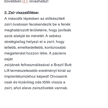
bővebben 
ITT
 olvashatsz!
2. Zsír visszatöltése:
A második lépésben az előkészített 
zsírt óvatosan fecskendezik be a fenék 
meghatározott területeire, hogy javítsák 
azok alakját és méretét. A sebész 
stratégiailag helyezi el a zsírt, hogy 
teltebb, emelkedettebb, kontúrosabb 
megjelenést hozzon létre. A páciens 
saját
zsírjának felhasználásával a Brazil Butt 
Lift természetesebb eredményt kínál az 
implantátumokhoz képest! Orvosaink 
csak és kizárólag oda töltik vissza a 
zsírt, ahol eleve zsírszövetek vannak.