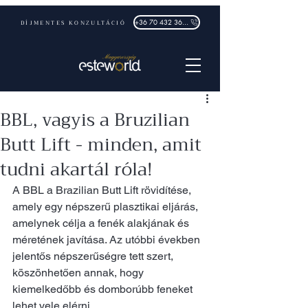
DÍJMENTES KONZULTÁCIÓ
+36 70 432 3632
BBL, vagyis a Bruzilian
Butt Lift - minden, amit
tudni akartál róla!
A BBL a Brazilian Butt Lift rövidítése, 
amely egy népszerű plasztikai eljárás, 
amelynek célja a fenék alakjának és 
méretének javítása. Az utóbbi években 
jelentős népszerűségre tett szert, 
köszönhetően annak, hogy 
kiemelkedőbb és domborúbb feneket 
lehet vele elérni.