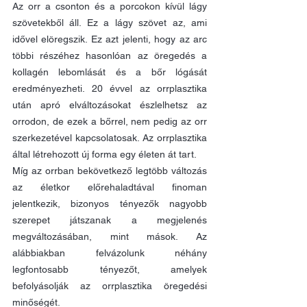
Az orr a csonton és a porcokon kívül lágy 
szövetekből áll. Ez a lágy szövet az, ami 
idővel elöregszik. Ez azt jelenti, hogy az arc 
többi részéhez hasonlóan az öregedés a 
kollagén lebomlását és a bőr lógását 
eredményezheti. 20 évvel az orrplasztika 
után apró elváltozásokat észlelhetsz az 
orrodon, de ezek a bőrrel, nem pedig az orr 
szerkezetével kapcsolatosak. Az orrplasztika 
által létrehozott új forma egy életen át tart.
Míg az orrban bekövetkező legtöbb változás 
az életkor előrehaladtával finoman 
jelentkezik, bizonyos tényezők nagyobb 
szerepet játszanak a megjelenés 
megváltozásában, mint mások. Az 
alábbiakban felvázolunk néhány 
legfontosabb tényezőt, amelyek 
befolyásolják az orrplasztika öregedési 
minőségét.