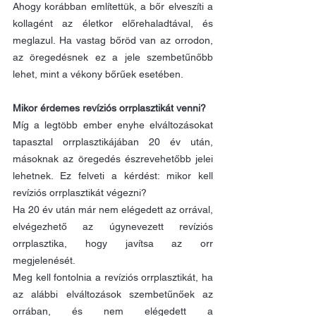
Ahogy korábban említettük, a bőr elveszíti a 
kollagént az életkor előrehaladtával, és 
meglazul. Ha vastag bőröd van az orrodon, 
az öregedésnek ez a jele szembetűnőbb 
lehet, mint a vékony bőrűek esetében.
Mikor érdemes revíziós orrplasztikát venni?
Míg a legtöbb ember enyhe elváltozásokat 
tapasztal orrplasztikájában 20 év után, 
másoknak az öregedés észrevehetőbb jelei 
lehetnek. Ez felveti a kérdést: mikor kell 
revíziós orrplasztikát végezni?
Ha 20 év után már nem elégedett az orrával, 
elvégezhető az úgynevezett revíziós 
orrplasztika, hogy javítsa az orr 
megjelenését.
Meg kell fontolnia a revíziós orrplasztikát, ha 
az alábbi elváltozások szembetűnőek az 
orrában, és nem elégedett a 