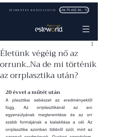
DÍJMENTES KONZULTÁCIÓ
+36 70 432 3632
Életünk végéig nő az
orrunk..Na de mi történik
az orrplasztika után?
20 évvel a műtét után
A plasztikai sebészet az eredményektől 
függ. Az orrplasztikánál az arc 
egyensúlyának megteremtése és az orr 
szebb formájának a kialakítása a cél. Az 
orrplasztika
 azonban többről szól, mint az 
azonnali eredmények. Gyakori aggodalom, 