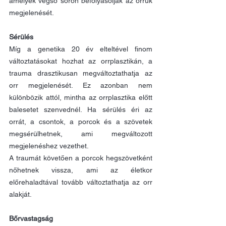
amelyek végső soron befolyásolják az orruk 
megjelenését.
Sérülés
Míg a genetika 20 év elteltével finom 
változtatásokat hozhat az orrplasztikán, a 
trauma drasztikusan megváltoztathatja az 
orr megjelenését. Ez azonban nem 
különbözik attól, mintha az orrplasztika előtt 
balesetet szenvednél. Ha sérülés éri az 
orrát, a csontok, a porcok és a szövetek 
megsérülhetnek, ami megváltozott 
megjelenéshez vezethet.
A traumát követően a porcok hegszövetként 
nőhetnek vissza, ami az életkor 
előrehaladtával tovább változtathatja az orr 
alakját.
Bőrvastagság