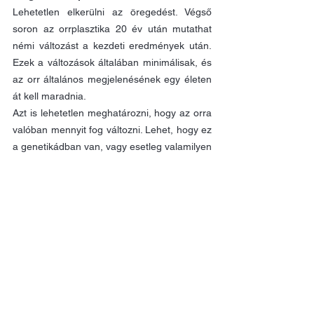
Lehetetlen elkerülni az öregedést. Végső 
soron az orrplasztika 20 év után mutathat 
némi változást a kezdeti eredmények után. 
Ezek a változások általában minimálisak, és 
az orr általános megjelenésének egy életen 
át kell maradnia.
Azt is lehetetlen meghatározni, hogy az orra 
valóban mennyit fog változni. Lehet, hogy ez 
a genetikádban van, vagy esetleg valamilyen 
trauma fog érni az arcodon. Lehetetlen 
pontosan meghatározni, hogyan fog kinézni 
az orrod 20 év múlva. 
Ha ezt szem előtt tartjuk, megéri egy 
orrműtét?
Bár meg kell határozni, hogy az orrplasztika 
megfelelő-e a számodra, fontos 
meghatározni, miért szeretnél orrműtétet 
végeztetni. Ha elégedetlen vagy a 