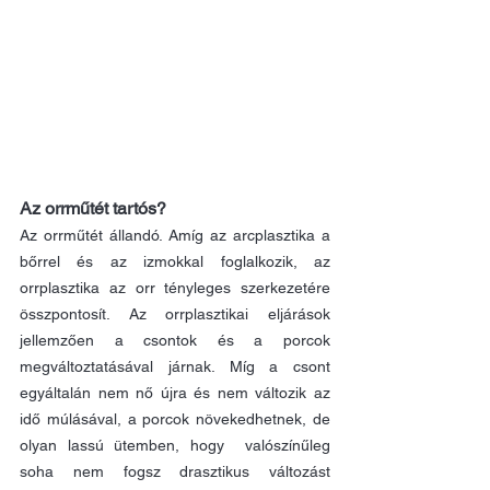
Az orrműtét tartós?
Az orrműtét állandó. Amíg az arcplasztika a 
bőrrel és az izmokkal foglalkozik, az 
orrplasztika az orr tényleges szerkezetére 
összpontosít. Az orrplasztikai eljárások 
jellemzően a csontok és a porcok 
megváltoztatásával járnak. Míg a csont 
egyáltalán nem nő újra és nem változik az 
idő múlásával, a porcok növekedhetnek, de 
olyan lassú ütemben, hogy  valószínűleg 
soha nem fogsz drasztikus változást 