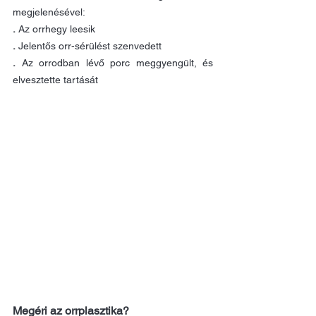
megjelenésével:
.
 Az orrhegy leesik
.
 Jelentős orr-sérülést szenvedett
.
 Az orrodban lévő porc meggyengült, és 
elvesztette tartását
Megéri az orrplasztika?