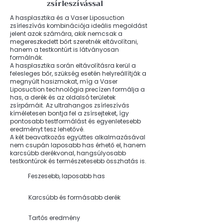
zsírleszívással
A hasplasztika és a Vaser Liposuction
zsírleszívás kombinációja ideális megoldást
jelent azok számára, akik nemcsak a
megereszkedett bőrt szeretnék eltávolítani,
hanem a testkontúrt is látványosan
formálnák.
A hasplasztika során eltávolításra kerül a
felesleges bőr, szükség esetén helyreállítják a
megnyúlt hasizmokat, míg a Vaser
Liposuction technológia precízen formálja a
has, a derék és az oldalsó területek
zsírpárnáit. Az ultrahangos zsírleszívás
kíméletesen bontja fel a zsírsejteket, így
pontosabb testformálást és egyenletesebb
eredményt tesz lehetővé.
A két beavatkozás együttes alkalmazásával
nem csupán laposabb has érhető el, hanem
karcsúbb derékvonal, hangsúlyosabb
testkontúrok és természetesebb összhatás is.
Feszesebb, laposabb has
Karcsúbb és formásabb derék
Tartós eredmény