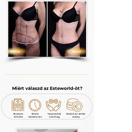
Miért válaszd az Esteworld-öt?
Modern
Rövid
Teljeskörű
Kiváló ár-érték
klinika
várakozás
csomag
arány