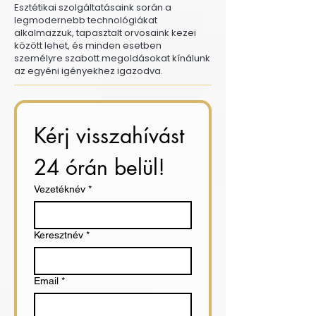
Esztétikai szolgáltatásaink során a
legmodernebb technológiákat
alkalmazzuk, tapasztalt orvosaink kezei
között lehet, és minden esetben
személyre szabott megoldásokat kínálunk
az egyéni igényekhez igazodva.
Kérj visszahívást 
24 órán belül!
Vezetéknév
*
Keresztnév
*
Email
*