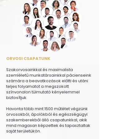
ORVOSI CSAPATUNK
Szakorvosainkkal és maximalista
szemléletű munkatársainkkal pácienseink
számára a beavatkozások előtti és utáni
teljes folyamatot a megszokott
színvonalon túlmutató kényelemmel
biztosítjuk.
Havonta több mint 1500 műtétet végzünk
orvosokból, ápolókból és egészségügyi
szakemberekből álló csapatunkkal, akik
mind magasan képzettek és tapasztaltak
saját területükön.