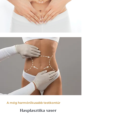
A még harmónikusabb testkontúr
Hasplasztika vaser