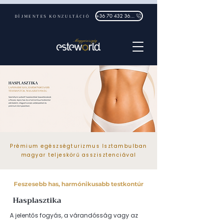
DÍJMENTES KONZULTÁCIÓ
+36 70 432 3632
Prémium egészségturizmus Isztambulban
magyar teljeskörű asszisztenciával
Feszesebb has, harmónikusabb testkontúr
Hasplasztika
A jelentős fogyás, a várandósság vagy az