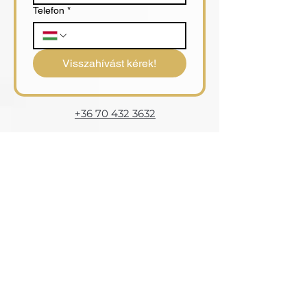
Telefon
*
Visszahívást kérek!
+36 70 432 3632
info@esteworld.hu