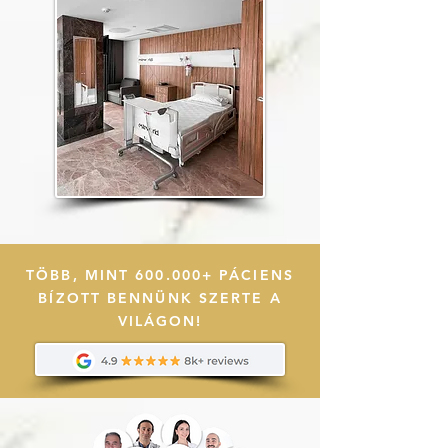
TÖBB, MINT 600.000+ PÁCIENS
BÍZOTT BENNÜNK SZERTE A
VILÁGON!