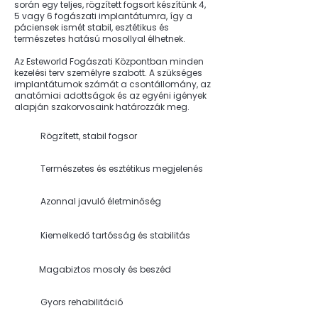
során egy teljes, rögzített fogsort készítünk 4,
5 vagy 6 fogászati implantátumra, így a
páciensek ismét stabil, esztétikus és
természetes hatású mosollyal élhetnek.
Az Esteworld Fogászati Központban minden
kezelési terv személyre szabott. A szükséges
implantátumok számát a csontállomány, az
anatómiai adottságok és az egyéni igények
alapján szakorvosaink határozzák meg.
Rögzített, stabil fogsor
Természetes és esztétikus megjelenés
Azonnal javuló életminőség
Kiemelkedő tartósság és stabilitás
Magabiztos mosoly és beszéd
Gyors rehabilitáció