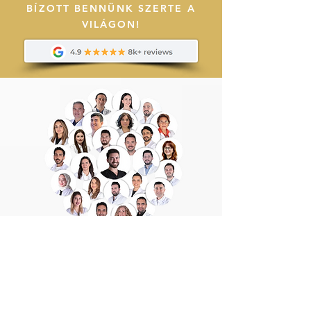
BÍZOTT BENNÜNK SZERTE A
VILÁGON!
ORVOSI CSAPATUNK
Szakorvosainkkal és maximalista
szemléletű munkatársainkkal pácienseink
számára a beavatkozások előtti és utáni
teljes folyamatot a megszokott