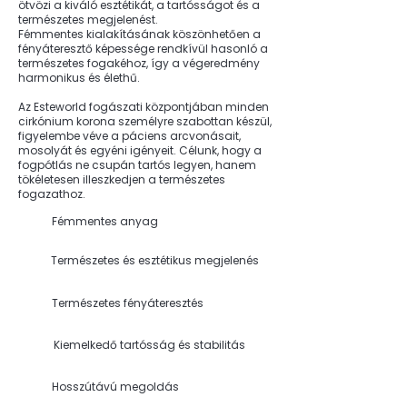
ötvözi a kiváló esztétikát, a tartósságot és a
természetes megjelenést.
Fémmentes kialakításának köszönhetően a
fényáteresztő képessége rendkívül hasonló a
természetes fogakéhoz, így a végeredmény
harmonikus és élethű.
Az Esteworld fogászati központjában minden
cirkónium korona személyre szabottan készül,
figyelembe véve a páciens arcvonásait,
mosolyát és egyéni igényeit. Célunk, hogy a
fogpótlás ne csupán tartós legyen, hanem
tökéletesen illeszkedjen a természetes
fogazathoz.
Fémmentes anyag
Természetes és esztétikus megjelenés
Természetes fényáteresztés
Kiemelkedő tartósság és stabilitás
Hosszútávú megoldás