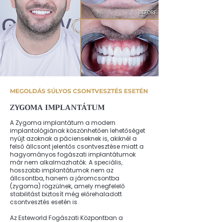
MEGOLDÁS SÚLYOS CSONTVESZTÉS ESETÉN
ZYGOMA IMPLANTÁTUM
A Zygoma implantátum a modern
implantológiának köszönhetően lehetőséget
nyújt azoknak a pácienseknek is, akiknél a
felső állcsont jelentős csontvesztése miatt a
hagyományos fogászati implantátumok
már nem alkalmazhatók. A speciális,
hosszabb implantátumok nem az
állcsontba, hanem a járomcsontba
(zygoma) rögzülnek, amely megfelelő
stabilitást biztosít még előrehaladott
csontvesztés esetén is.
Az Esteworld Fogászati Központban a