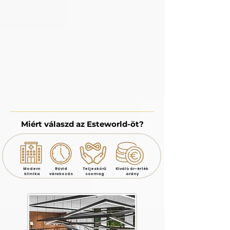
Miért válaszd az Esteworld-öt?
Modern
Rövid
Teljeskörű
Kiváló ár-érték
klinika
várakozás
csomag
arány