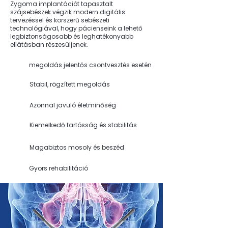
Zygoma implantációt tapasztalt
szájsebészek végzik modern digitális
tervezéssel és korszerű sebészeti
technológiával, hogy pácienseink a lehető
legbiztonságosabb és leghatékonyabb
ellátásban részesüljenek.
megoldás jelentős csontvesztés esetén
Stabil, rögzített megoldás
Azonnal javuló életminőség
Kiemelkedő tartósság és stabilitás
Magabiztos mosoly és beszéd
Gyors rehabilitáció