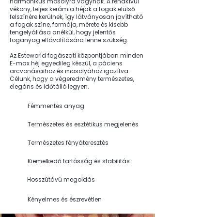
harmonikus mosolyra vágynak. A rendkívül
vékony, teljes kerámia héjak a fogak elülső
felszínére kerülnek, így látványosan javítható
a fogak színe, formája, mérete és kisebb
tengelyállása anélkül, hogy jelentős
foganyag eltávolítására lenne szükség.
Az Esteworld fogászati központjában minden
E-max héj egyedileg készül, a páciens
arcvonásaihoz és mosolyához igazítva.
Célunk, hogy a végeredmény természetes,
elegáns és időtálló legyen.
Fémmentes anyag
Természetes és esztétikus megjelenés
Természetes fényáteresztés
Kiemelkedő tartósság és stabilitás
Hosszútávú megoldás
Kényelmes és észrevétlen