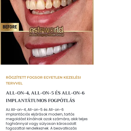
RÖGZÍTETT FOGSOR EGYETLEN KEZELÉSI
TERVVEL
ALL-ON-4, ALL-ON-5 ÉS ALL-ON-6
IMPLANTÁTUMOS FOGPÓTLÁS
Az All-on-4, All-on-5 és All-on-6
implantációs eljárások modern, tartós
megoldást kínálnak azok számára, akik teljes
foghiánnyal vagy súlyosan károsodott
fogazattal rendelkeznek. A beavatkozás