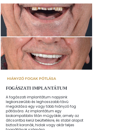
HIÁNYZÓ FOGAK PÓTLÁSA
FOGÁSZATI IMPLANTÁTUM
A fogászati implantátum napjaink
legkorszerűbb és leghosszabb távú
megoldása egy vagy több hiányzó fog
pótlására. Az implantátum egy
biokompatibilis titán műgyökér, amely az
állcsontba kerül beültetésre, és stabil alapot
biztosít koronák, hidak vagy akár teljes
fogpótlások számára.