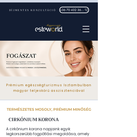
DÍJMENTES KONZULTÁCIÓ
+36 70 432 3632
Prémium egészségturizmus Isztambulban
magyar teljeskörű asszisztenciával
TERMÉSZETES MOSOLY, PRÉMIUM MINŐSÉG
CIRKÓNIUM KORONA
A cirkónium korona napjaink egyik
legkorszerűbb fogpótlási megoldása, amely