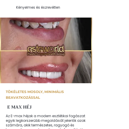
Kényelmes és észrevétlen
TÖKÉLETES MOSOLY, MINIMÁLIS
BEAVATKOZÁSSAL
E MAX HÉJ
Az E-max héjak a modern esztétikai fogászat
egyik legkorszerűbb megoldását jelentik azok
számára, akik természetes, ragyogó és