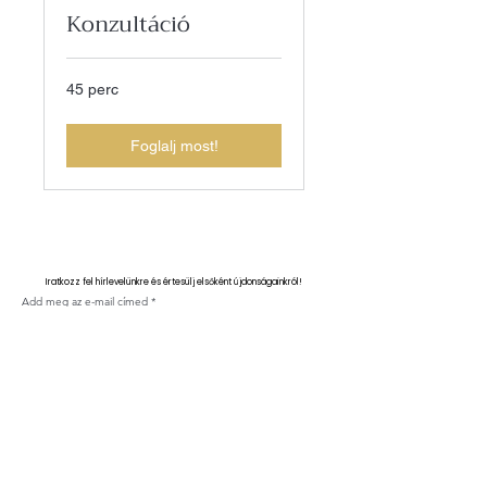
Konzultáció
45 perc
Foglalj most!
Iratkozz fel hírlevelünkre és értesülj elsőként újdonságainkról!
Add meg az e-mail címed
Feliratkozás
Kapcsolat
ÁSZF
Adatvédelmi nyilatkozat