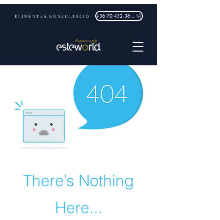
DÍJMENTES KONZULTÁCIÓ
+36 70 432 3632
There’s Nothing
Here...