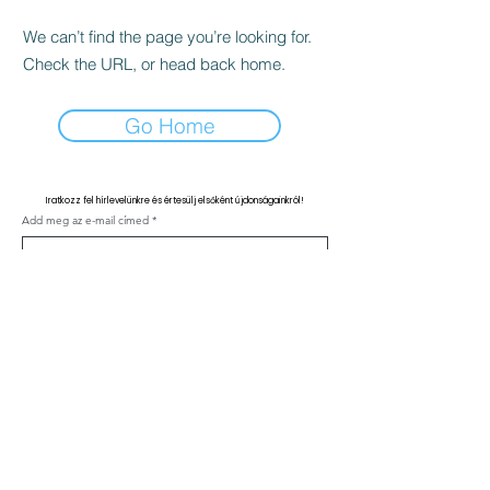
We can’t find the page you’re looking for.
Check the URL, or head back home.
Go Home
Iratkozz fel hírlevelünkre és értesülj elsőként újdonságainkról!
Add meg az e-mail címed
Feliratkozás
Kapcsolat
ÁSZF
Adatvédelmi nyilatkozat
Klinika szabályzat