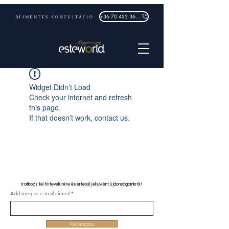
DÍJMENTES KONZULTÁCIÓ
+36 70 432 3632
Widget Didn’t Load
Check your internet and refresh
this page.
If that doesn’t work, contact us.
Iratkozz fel hírlevelünkre és értesülj elsőként újdonságainkról!
Add meg az e-mail címed
Feliratkozás