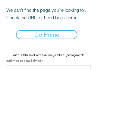
We can’t find the page you’re looking for.
Check the URL, or head back home.
Go Home
Iratkozz fel hírlevelünkre és értesülj elsőként újdonságainkról!
Add meg az e-mail címed
Feliratkozás
Kapcsolat
ÁSZF
Adatvédelmi nyilatkozat
Klinika szabályzat