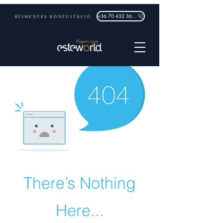
DÍJMENTES KONZULTÁCIÓ
+36 70 432 3632
There’s Nothing
Here...