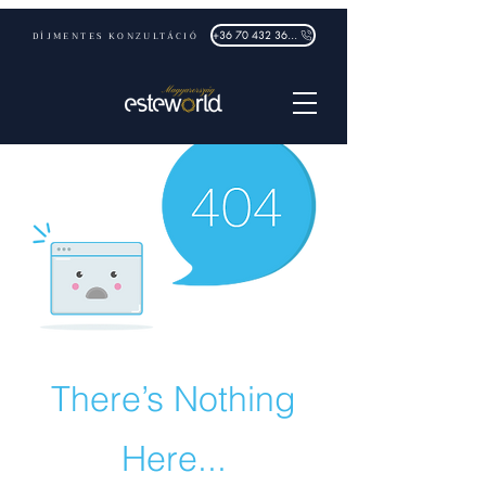
DÍJMENTES KONZULTÁCIÓ
+36 70 432 3632
There’s Nothing
Here...