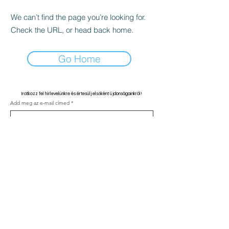
We can’t find the page you’re looking for.
Check the URL, or head back home.
Go Home
Iratkozz fel hírlevelünkre és értesülj elsőként újdonságainkról!
Add meg az e-mail címed
Feliratkozás
Kapcsolat
ÁSZF
Adatvédelmi nyilatkozat
Klinika szabályzat