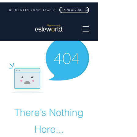
DÍJMENTES KONZULTÁCIÓ
+36 70 432 3632
There’s Nothing
Here...