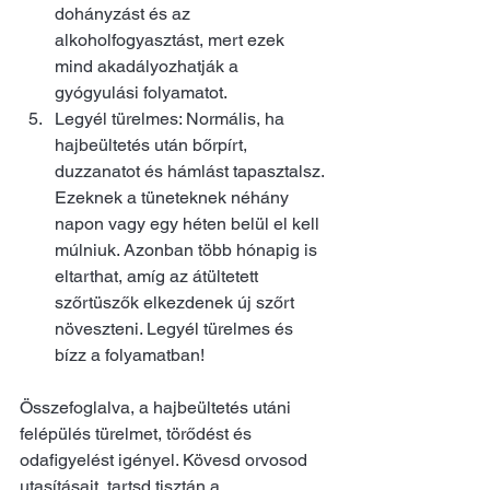
dohányzást és az 
alkoholfogyasztást, mert ezek 
mind akadályozhatják a 
gyógyulási folyamatot.
Legyél türelmes: Normális, ha 
hajbeültetés után bőrpírt, 
duzzanatot és hámlást tapasztalsz. 
Ezeknek a tüneteknek néhány 
napon vagy egy héten belül el kell 
múlniuk. Azonban több hónapig is 
eltarthat, amíg az átültetett 
szőrtüszők elkezdenek új szőrt 
növeszteni. Legyél türelmes és 
bízz a folyamatban!
Összefoglalva, a hajbeültetés utáni 
felépülés türelmet, törődést és 
odafigyelést igényel. Kövesd orvosod 
utasításait, tartsd tisztán a 