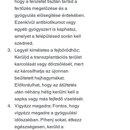
hogy a területet tisztán tartsd a 
fertőzés megelőzése és a 
gyógyulás elősegítése érdekében. 
Ezenkívül antibiotikumot vagy 
egyéb gyógyszert is kaphatsz, 
amelyet a felépülésed során kell 
szedned.
Legyél kíméletes a fejbőrödhöz: 
Kerüljd a transzplantációs terület 
karcolását vagy dörzsölését, mert 
ez károsíthatja az újonnan 
beültetett hajhagymákat. 
Előfordulhat, hogy az átültetés 
után néhány hétig kerülni kell a 
sapka vagy más fejfedő viselését.
Vigyázz magadra: Fontos, hogy 
vigyázz magadra a gyógyulási 
időszakban. Pihenj sokat, étkezz 
egészségesen, kerüld a 