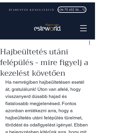
DÍJMENTES KONZULTÁCIÓ
+36 70 432 3632
Hajbeültetés utáni
felépülés - mire figyelj a
kezelést követően
Ha nemrégiben hajbeültetésen esetél 
át, gratulálunk! Úton van afelé, hogy 
visszanyerd dúsabb hajad és 
fiatalosabb megjelenésed. Fontos 
azonban emlékezni arra, hogy a 
hajbeültetés utáni felépülés türelmet, 
törődést és odafigyelést igényel. Ebben 
a bejegyzésben kitérünk arra, hogy mit 