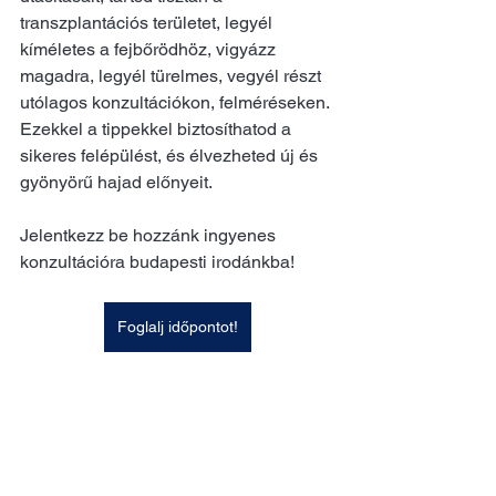
transzplantációs területet, legyél 
kíméletes a fejbőrödhöz, vigyázz 
magadra, legyél türelmes, vegyél részt 
utólagos konzultációkon, felméréseken. 
Ezekkel a tippekkel biztosíthatod a 
sikeres felépülést, és élvezheted új és 
gyönyörű hajad előnyeit.
Jelentkezz be hozzánk ingyenes 
konzultációra budapesti irodánkba!
Foglalj időpontot!